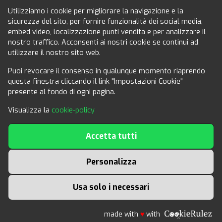
Utilizziamo i cookie per migliorare la navigazione e la
sicurezza del sito, per fornire funzionalità dei social media,
Seguici anche su facebook
embed video, localizzazione punti vendita e per analizzare il
nostro traffico. Acconsenti ai nostri cookie se continui ad
utilizzare il nostro sito web.
Puoi revocare il consenso in qualunque momento riaprendo
questa finestra cliccando il link "Impostazioni Cookie"
presente al fondo di ogni pagina.
Per informazioni generiche:
Visualizza la
cookie-policy
info@convenzionicisl.it
Informazioni commerciali per Aziende:
Accetta tutti
marketing@convenzionicisl.it
CLICCA QUI
Personalizza
per suggerire l'inserimento di una nuova convenzione
Usa solo i necessari
Area Riservata
|
Impostazioni Cookie
|
Privacy & Cookie
|
Powered by
RTP Comunicazione
made with
♥
with