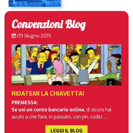
Convenzioni Blog
09 Giugno 2019
RIDATEMI LA CHIAVETTA!
PREMESSA:
Se usi un conto bancario online,
di sicuro hai
avuto a che fare, in passato, con pin, codici …
LEGGI IL BLOG