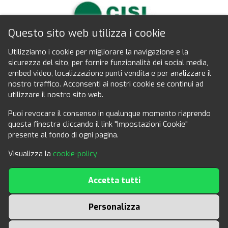
Questo sito web utilizza i cookie
Utilizziamo i cookie per migliorare la navigazione e la
sicurezza del sito, per fornire funzionalità dei social media,
Seguici anche su facebook
embed video, localizzazione punti vendita e per analizzare il
nostro traffico. Acconsenti ai nostri cookie se continui ad
utilizzare il nostro sito web.
Puoi revocare il consenso in qualunque momento riaprendo
questa finestra cliccando il link "Impostazioni Cookie"
presente al fondo di ogni pagina.
Per informazioni generiche:
Visualizza la
cookie-policy
info@convenzionicisl.it
Informazioni commerciali per Aziende:
Accetta tutti
marketing@convenzionicisl.it
CLICCA QUI
Personalizza
per suggerire l'inserimento di una nuova convenzione