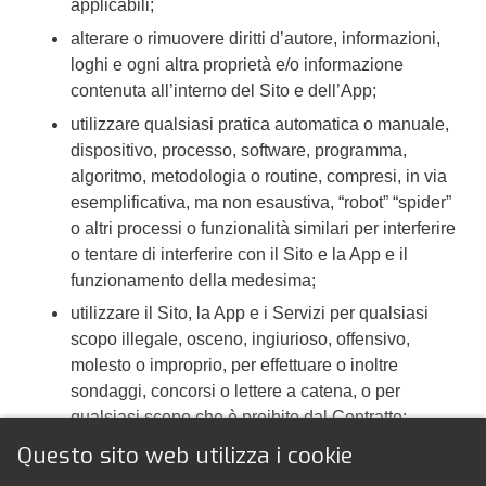
applicabili;
alterare o rimuovere diritti d’autore, informazioni,
loghi e ogni altra proprietà e/o informazione
contenuta all’interno del Sito e dell’App;
utilizzare qualsiasi pratica automatica o manuale,
dispositivo, processo, software, programma,
algoritmo, metodologia o routine, compresi, in via
esemplificativa, ma non esaustiva, “robot” “spider”
o altri processi o funzionalità similari per interferire
o tentare di interferire con il Sito e la App e il
funzionamento della medesima;
utilizzare il Sito, la App e i Servizi per qualsiasi
scopo illegale, osceno, ingiurioso, offensivo,
molesto o improprio, per effettuare o inoltre
sondaggi, concorsi o lettere a catena, o per
qualsiasi scopo che è proibito dal Contratto;
Questo sito web utilizza i cookie
pubblicare sul Sito e sulla App qualsiasi
Contenuto che violi diritti di RTP Comunicazione o