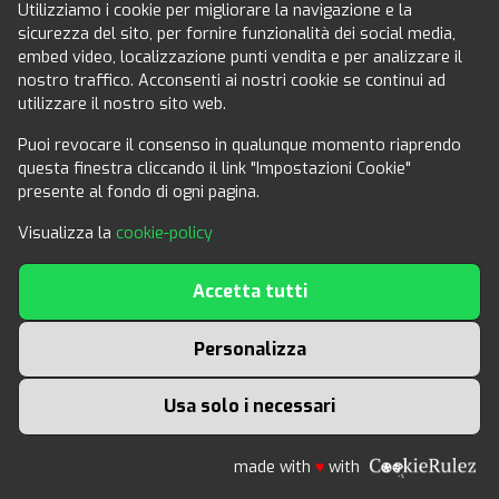
Utilizziamo i cookie per migliorare la navigazione e la
di terzi (ciascuno degli utilizzi qui sopra richiamati
sicurezza del sito, per fornire funzionalità dei social media,
è definito un “Utilizzo Non Autorizzato”).
embed video, localizzazione punti vendita e per analizzare il
nostro traffico. Acconsenti ai nostri cookie se continui ad
RTP Comunicazione si riserva qualsiasi diritto non
utilizzare il nostro sito web.
espressamente attribuito all’Utente ai sensi del presente
documento e mantiene la titolarità di tutti i diritti sul Sito,
Puoi revocare il consenso in qualunque momento riaprendo
questa finestra cliccando il link "Impostazioni Cookie"
sulla App e sui Servizi. La titolarità e la proprietà del Sito
presente al fondo di ogni pagina.
della App e di ogni suo miglioramento, aggiornamento,
modifica o integrazione, così come tutti i diritti di autore,
Visualizza la
cookie-policy
brevetti, informazioni commerciali, marchi e ogni diritto
di proprietà intellettuale rappresentati nel Sito e nella
Accetta tutti
App, rimangono di RTP Comunicazione.
L’Utente sarà il solo responsabile di qualsiasi danno,
Personalizza
costo o spesa derivante da un Utilizzo Non Autorizzato.
Qualora l’Utente venisse a conoscenza di un Utilizzo
Usa solo i necessari
Non Autorizzato da parte di terzi, dovrà immediatamente
notificare l’accaduto a RTP Comunicazione e dovrà
altresì fornire a RTP Comunicazione l’assistenza
made with
♥
with
necessaria alle indagini. Il termine “Convenzionicisl”