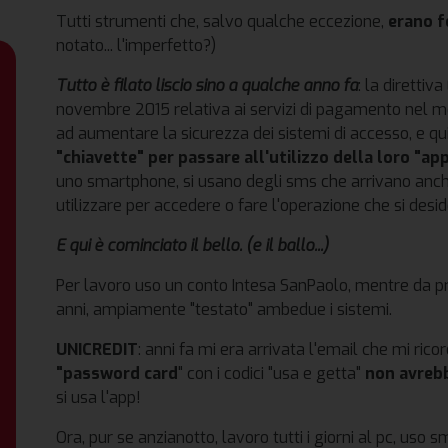
Tutti strumenti che, salvo qualche eccezione,
erano f
notato... l'imperfetto?)
Tutto è filato liscio sino a qualche anno fa
: la diretti
novembre 2015 relativa ai servizi di pagamento nel me
ad aumentare la sicurezza dei sistemi di accesso, e qu
"chiavette"
per passare all'utilizzo della loro "ap
uno smartphone, si usano degli sms che arrivano anche s
utilizzare per accedere o fare l'operazione che si desid
E qui è cominciato il bello. (e il ballo...)
Per lavoro uso un conto Intesa SanPaolo, mentre da priv
anni, ampiamente "testato" ambedue i sistemi.
UNICREDIT
: anni fa mi era arrivata l'email che mi rico
"password card
" con i codici "usa e getta"
non avreb
si usa l'app!
Ora, pur se anzianotto, lavoro tutti i giorni al pc, uso 