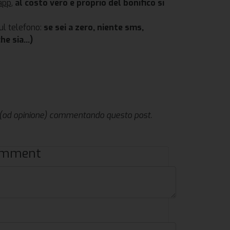
app
,
al costo vero e proprio del bonifico si
sul telefono:
se sei a zero, niente sms,
e sia...)
 (od opinione) commentando questo post.
comment