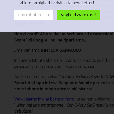
ai loro famigliari iscriviti alla newsletter!
forza la chiavetta
:
così ho pagato
, anche perchè, con
bloccano il conto online
(vabbè, a meno di non copiare 
non mi interessa
voglio risparmiare!
occhiali) e soprattutto, incredibile a dirsi...
SI FA PIU' 
SMARTPHONE!
Non ci credi? Allora dai un'occhiata alle recension
Store" di Google. poi ne riparliamo...
...ma veniamo a
INTESA SANPAOLO
In questo Istituto abbiamo il conto aziendale, quindi ci s
privato
: i problemi devono essere zero, cioè.
Anche qui, solito avviso: "
la tua vecchia chiavetta NON 
Smart dall'
app Intesa Sanpaolo
Mobile per entrar
smartphone in modo ancora più sicuro
!
"
Wow! siamo in una botte di ferro!..
.e se non abbiamo 
"
...Non hai uno smartphone
?
Con
O-Key SMS
ricevi il 
cellulare
."