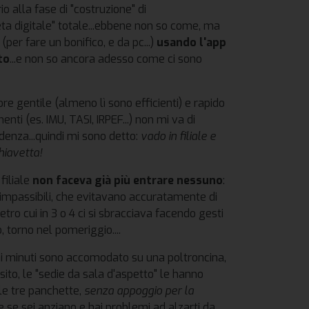
o alla fase di "costruzione" di
eta digitale" totale...ebbene non so come, ma
per fare un bonifico, e da pc...)
usando l'app
to
...e non so ancora adesso come ci sono
re gentile (almeno lì sono efficienti) e rapido
enti (es. IMU, TASI, IRPEF...) non mi va di
adenza...quindi mi sono detto:
vado in filiale e
hiavetta!
filiale
non faceva già più entrare nessuno
:
o impassibili, che evitavano accuratamente di
ietro cui in 3 o 4 ci si sbracciava facendo gesti
o, torno nel pomeriggio....
ochi minuti sono accomodato su una poltroncina,
sito, le "sedie da sala d'aspetto" le hanno
elle tre panchette,
senza appoggio per la
..e se sei anziano e hai problemi ad alzarti da