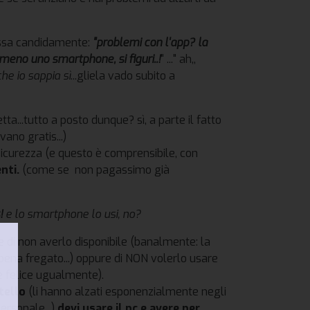
essa candidamente:
"problemi con l'app? la
meno uno smartphone, si figuri..!
" ..." ah,,
che io sappia sì
...gliela vado subito a
tta...tutto a posto dunque? sì, a parte il fatto
avano gratis...)
 sicurezza (e questo è comprensibile, con
enti.
(come se non pagassimo già
s!
e lo smartphone lo usi, no?
are di non averlo disponibile (banalmente: la
appena fregato...) oppure di NON volerlo usare
ve felice ugualmente).
rtello
(li hanno alzati esponenzialmente negli
personale...)
devi usare il pc e avere per