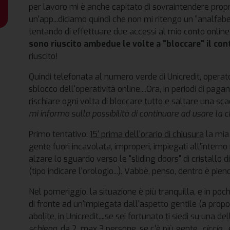
per lavoro mi è anche capitato di sovraintendere propri
un'app...diciamo quindi che non mi ritengo un "analfab
tentando di effettuare due accessi al mio conto online (
sono riuscito ambedue le volte a "bloccare" il con
riuscito!
Quindi telefonata al numero verde di Unicredit, operato
sblocco dell'operatività online....Ora, in periodi di pagam
rischiare ogni volta di bloccare tutto e saltare una sc
mi informo sulla possibilità di continuare ad usare la c
Primo tentativo:
15' prima dell'orario di chiusura
la mia 
gente fuori incavolata, improperi, impiegati all'intern
alzare lo sguardo verso le "sliding doors" di cristallo d
(tipo indicare l'orologio...). Vabbè, penso, dentro è pien
Nel pomeriggio, la situazione è più tranquilla, e in p
di fronte ad un'impiegata dall'aspetto gentile (a propo
abolite, in Unicredit....se sei fortunato ti siedi su una d
schiena
, da 2, max 3 persone, se c'è più gente...
ciccia.
.