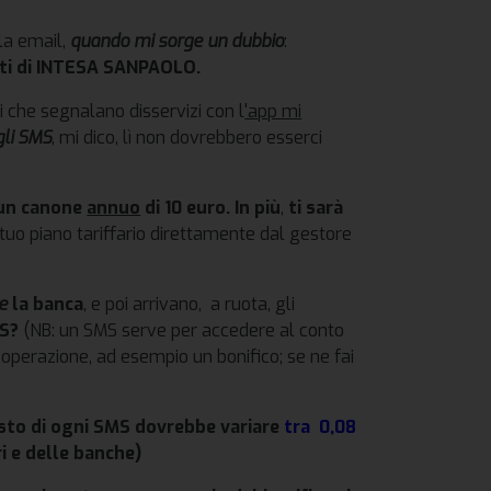
lla email,
quando mi sorge un dubbio
:
nti di INTESA SANPAOLO.
ni che segnalano disservizi con l
'app mi
gli SMS
, mi dico, lì non dovrebbero esserci
un canone
annuo
di 10 euro. In più
,
ti sarà
 tuo piano tariffario direttamente dal gestore
ce
la banca
, e poi arrivano, a ruota, gli
MS?
(NB: un SMS serve per accedere al conto
 operazione, ad esempio un bonifico; se ne fai
osto di ogni SMS dovrebbe variare
tra 0,08
i e delle banche)