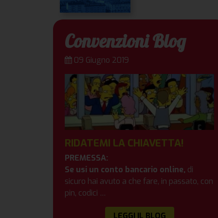
Convenzioni Blog
09 Giugno 2019
RIDATEMI LA CHIAVETTA!
PREMESSA:
Se usi un conto bancario online,
di
sicuro hai avuto a che fare, in passato, con
pin, codici …
LEGGI IL BLOG