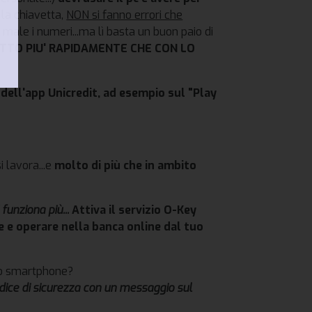
 la chiavetta,
NON si fanno errori che
male i numeri...ma lì basta un buon paio di
TUTTO PIU' RAPIDAMENTE CHE CON LO
i dell'app Unicredit, ad esempio sul "Play
i lavora...e
molto di più che in ambito
funziona più...
Attiva il servizio O-Key
e e operare nella
banca
online dal tuo
lo smartphone?
codice di sicurezza con un messaggio sul