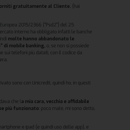
orniti gratuitamente al Cliente.
(hai
va Europea 2015/2366 ("Psd2") del 25
rcato interno ha obbligato infatti le banche
indi
molte hanno abbandonato le
p" di mobile banking,
o, se non si possiede
ui telefoni più datati, con il codice da
era.
ato sono con Unicredit, quindi ho, in questi
rdava che l
a mia cara, vecchia e affidabile
be più funzionato
: poco male, mi sono detto,
smartphone e ipad (e quindi uso delle app), e