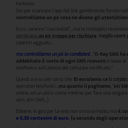
Perfetto!
Sto per scaricare l'app dal link gentilmente fornito ne
controlliamo un pò cosa ne dicono gli utenti/clie
Ecco, saranno "
casi isolat
i"....ma le molteplici recensio
sembrano
un pò troppe per rischiare
:
meglio usare 
casini in agguato....
ma controlliamo un pò le condizioni
.
.
. "
O-Key SMS ha 
addebitato il costo di ogni SMS ricevuto
in base al
telefonico sull’utenza del cellulare certificato."
Quindi, ora so per certo che
10 euro/anno ce li
carpis
operatori telefonici....
ma quanto li paghiamo, 'sti S
online, ed un altro, come minimo, per fare una singola
altri, altri SMS...)
Ebbene, in giro per la rete non si trova molto, ma
il c
e 0,30 centesimi di euro
. (a seconda degli operator