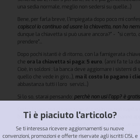
una sedia normale, meglio non sedersi su quelle...)
Bene, per farla breve, l'impiegata dopo poco mi conf
capisco! io continuo ad usare la chiavetta, non ho nem
dunque la chiavetta si può usare ancora?" - "sì certo,
prendere"...
Dopo pochi istanti è di ritorno, con la famigerata chiave
che
ora la chiavetta si paga: 5 euro
. (anni fa te la d
Cioè, in soldoni : la banca deve aggiornare i sistemi di
quello che vede in giro...),
ma il costo lo pagano i cli
abbastanza tutti i loro servizi...)
Sì lo so, starai pensando:
perchè non usi l'app? è grati
Certo, lo uso, ma ci sono svariati casi in cui può capit
Ti è piaciuto l'articolo?
batteria si è scaricata, non c'è rete dati, te lo hanno 
(sarà raro, ma c'è ancora gente che se ne priva....e vi
Se ti interessa ricevere aggiornamenti su nuove
Ecco, in questi casi,
se vuoi evitare i costi dello spo
convenzioni, promozioni e offerte riservate agli iscritti CISL e
ultimi anni, in modo da ridurre l'afflusso ed eliminare 